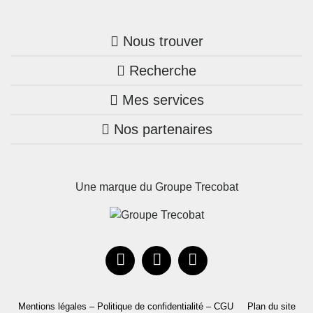
Nous trouver
Recherche
Trouver une agence
Mes services
Nos annonces
Bretagne
Nos partenaires
Mon compte Trecobois
Maison + terrain
Pays de la Loire
Nos réalisations
Mon compte Nestor
Terrains constructibles
Nouvelle-Aquitaine
Une marque du Groupe Trecobat
Parrainez un proche!
Occitanie
Actualités
Recrutement
Le Groupe
Mentions légales – Politique de confidentialité – CGU
Plan du site