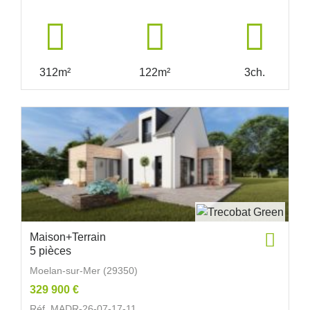
312m²
122m²
3ch.
Maison+Terrain
5 pièces
Moelan-sur-Mer (29350)
329 900 €
Réf. MADR-26-07-17-11