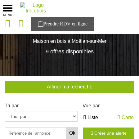
MENU
onces
Accueil
>
Nos maisons
>
Bretagne
>
Finistère
>
Moëlan-sur-Mer
sons
Maison en bois à Moëlan-sur-Mer
es solutions
9 offres disponibles
nces
r Trecobois
Affiner ma recherche
nstruction
Tri par
Vue par
ecter à NESTOR
Liste
Carte
ompte
Créer une alerte