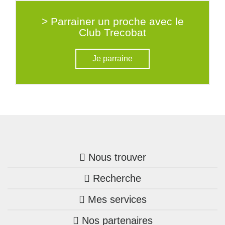
> Parrainer un proche avec le
Club Trecobat
Je parraine
Nous trouver
Recherche
Trouver une agence
Mes services
Nos annonces
Bretagne
Nos partenaires
Mon compte Trecobois
Maison + terrain
Pays de la Loire