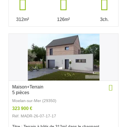
312m²
126m²
3ch.
Maison+Terrain
5 pièces
Moelan-sur-Mer (29350)
323 900 €
Réf. MADR-26-07-17-17
Titre : Terrain à bâtir de 312m² dans le charmant