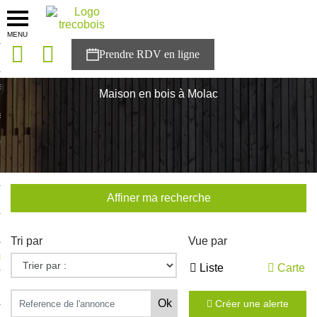
MENU
onces
Accueil
>
Nos maisons
>
Bretagne
>
Morbihan
>
Molac
sons
Maison en bois à Molac
es solutions
nces
r Trecobois
Affiner ma recherche
nstruction
Tri par
Vue par
ecter à NESTOR
Liste
Carte
ompte
Créer une alerte