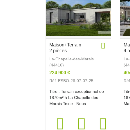
Maison+Terrain
Ma
2 pièces
4 
La-Chapelle-des-Marais
La-
(44410)
(44
224 900 €
40
Réf. ESBO-26-07-07-25
Réf
Titre : Terrain exceptionnel de
Tit
1870m² à La Chapelle des
187
Marais Texte : Nous...
Mar