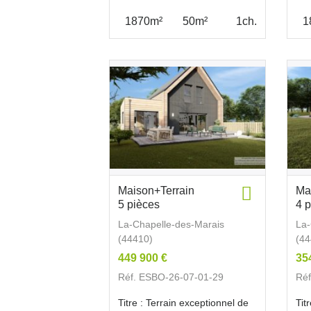
1870m²
50m²
1ch.
1
Maison+Terrain
Ma
5 pièces
4 
La-Chapelle-des-Marais
La-
(44410)
(44
449 900 €
35
Réf. ESBO-26-07-01-29
Réf
Titre : Terrain exceptionnel de
Tit