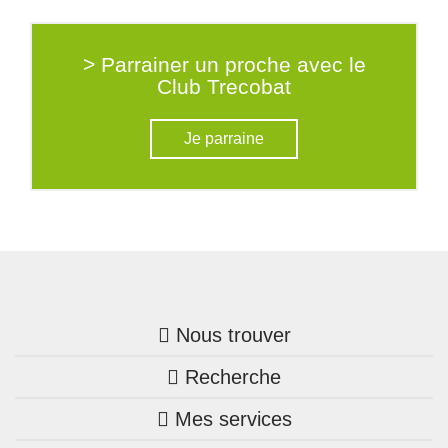
> Parrainer un proche avec le
Club Trecobat
Je parraine
Nous trouver
Recherche
Trouver une agence
Mes services
Nos annonces
Bretagne