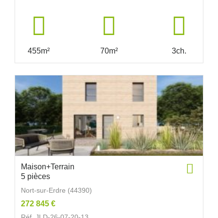
455m²
70m²
3ch.
Maison+Terrain
5 pièces
Nort-sur-Erdre (44390)
272 845 €
Réf. JLD-26-07-20-13