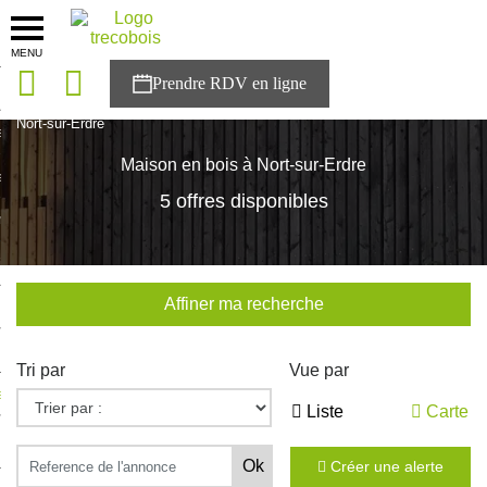
MENU
onces
Accueil
>
Nos maisons
>
Pays de la Loire
>
Loire-Atlantique
>
Nort-sur-Erdre
sons
Maison en bois à Nort-sur-Erdre
es solutions
5 offres disponibles
nces
r Trecobois
Affiner ma recherche
nstruction
Tri par
Vue par
ecter à NESTOR
Liste
Carte
ompte
Créer une alerte