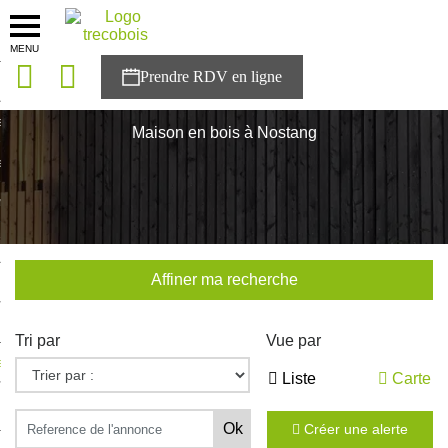
MENU
onces
Accueil
>
Nos maisons
>
Bretagne
>
Morbihan
>
Nostang
sons
Maison en bois à Nostang
es solutions
nces
r Trecobois
Affiner ma recherche
nstruction
Tri par
Vue par
ecter à NESTOR
Liste
Carte
ompte
Créer une alerte