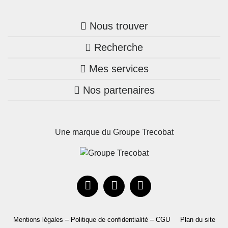
Nous trouver
Recherche
Trouver une agence
Mes services
Nos annonces
Bretagne
Nos partenaires
Mon compte Trecobois
Maison + terrain
Pays de la Loire
Nos réalisations
Mon compte Nestor
Terrains constructibles
Nouvelle-Aquitaine
Une marque du Groupe Trecobat
Parrainez un proche!
Occitanie
Actualités
Recrutement
Le Groupe
Mentions légales – Politique de confidentialité – CGU
Plan du site