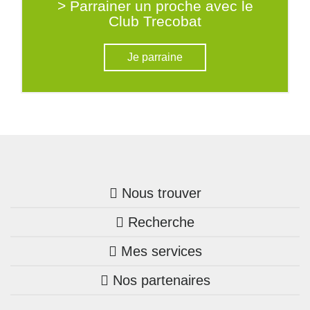
> Parrainer un proche avec le
Club Trecobat
Je parraine
Nous trouver
Recherche
Trouver une agence
Mes services
Nos annonces
Bretagne
Nos partenaires
Mon compte Trecobois
Maison + terrain
Pays de la Loire
Nos réalisations