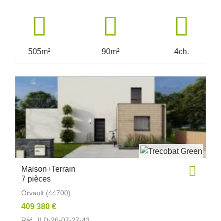
505m²
90m²
4ch.
Maison+Terrain
7 pièces
Orvault (44700)
409 380 €
Réf. JLD-26-07-27-43