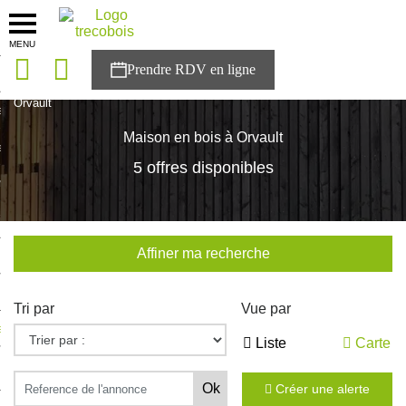
MENU
onces
Accueil
>
Nos maisons
>
Pays de la Loire
>
Loire-Atlantique
>
Orvault
sons
Maison en bois à Orvault
es solutions
5 offres disponibles
nces
r Trecobois
Affiner ma recherche
nstruction
Tri par
Vue par
ecter à NESTOR
Liste
Carte
ompte
Créer une alerte