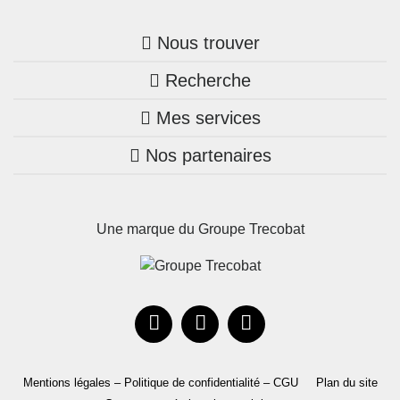
Nous trouver
Recherche
Trouver une agence
Mes services
Nos annonces
Bretagne
Nos partenaires
Mon compte Trecobois
Maison + terrain
Pays de la Loire
Nos réalisations
Mon compte Nestor
Terrains constructibles
Nouvelle-Aquitaine
Une marque du Groupe Trecobat
Parrainez un proche!
Occitanie
Actualités
Recrutement
Le Groupe
Mentions légales – Politique de confidentialité – CGU
Plan du site