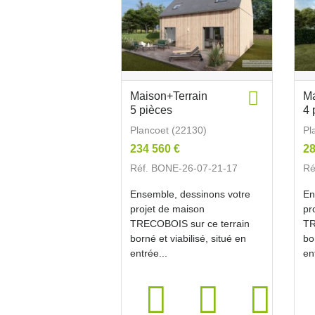
Maison+Terrain
Ma
5 pièces
4 
Plancoet (22130)
Pl
234 560 €
28
Réf. BONE-26-07-21-17
Ré
Ensemble, dessinons votre
En
projet de maison
pr
TRECOBOIS sur ce terrain
TR
borné et viabilisé, situé en
bo
entrée...
en