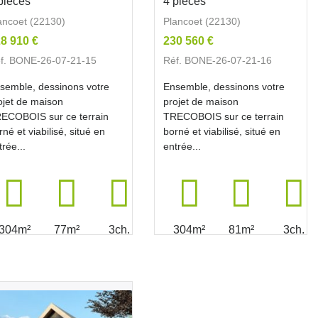
pièces
4 pièces
ancoet (22130)
Plancoet (22130)
8 910 €
230 560 €
f. BONE-26-07-21-15
Réf. BONE-26-07-21-16
semble, dessinons votre
Ensemble, dessinons votre
ojet de maison
projet de maison
ECOBOIS sur ce terrain
TRECOBOIS sur ce terrain
rné et viabilisé, situé en
borné et viabilisé, situé en
trée...
entrée...
304m²
77m²
3ch.
304m²
81m²
3ch.