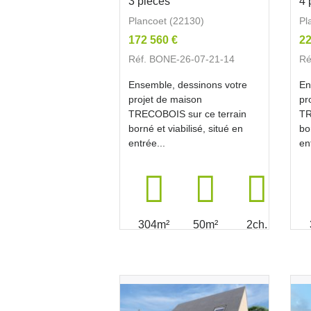
3 pièces
4 
Plancoet (22130)
Pl
172 560 €
22
Réf. BONE-26-07-21-14
Ré
Ensemble, dessinons votre
En
projet de maison
pr
TRECOBOIS sur ce terrain
TR
borné et viabilisé, situé en
bo
entrée...
en
304m²
50m²
2ch.