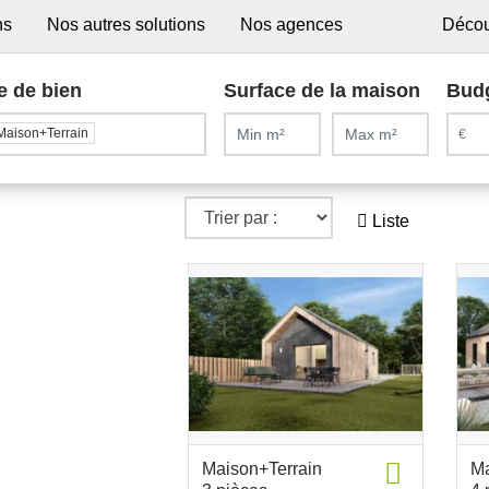
ns
Nos autres solutions
Nos agences
Décou
e de bien
Surface de la maison
Bud
Maison+Terrain
Liste
Maison+Terrain
Ma