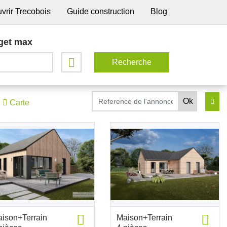
vrir Trecobois
Guide construction
Blog
get max
Carte
ison+Terrain
Maison+Terrain