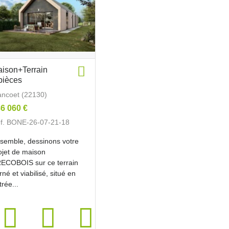
ison+Terrain
pièces
ancoet (22130)
6 060 €
f. BONE-26-07-21-18
semble, dessinons votre
ojet de maison
ECOBOIS sur ce terrain
rné et viabilisé, situé en
trée...