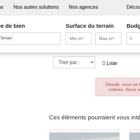
ns
Nos autres solutions
Nos agences
Décou
e de bien
Surface du terrain
Budg
Terrain
Liste
Désolé, nous ne 
critères. Nous v
Ces éléments pourraient vous int