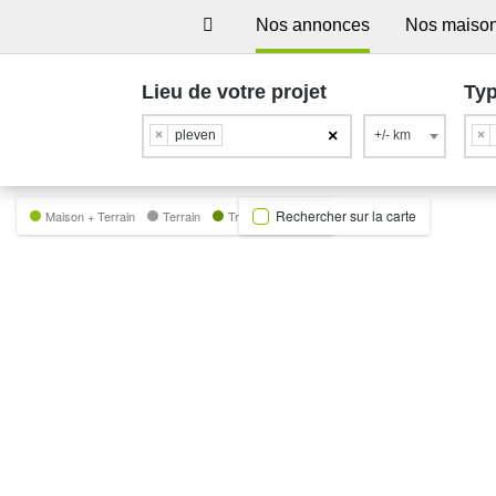
Nos annonces
Nos maiso
Lieu de votre projet
Typ
×
×
pleven
+/- km
×
Rechercher sur la carte
Maison + Terrain
Terrain
Trecobat Green