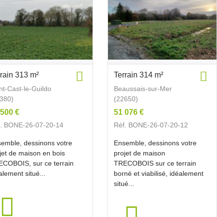
rrain 313 m²
Terrain 314 m²
nt-Cast-le-Guildo
Beaussais-sur-Mer
380)
(22650)
 500 €
51 076 €
f. BONE-26-07-20-14
Réf. BONE-26-07-20-12
emble, dessinons votre
Ensemble, dessinons votre
jet de maison en bois
projet de maison
COBOIS, sur ce terrain
TRECOBOIS sur ce terrain
alement situé...
borné et viabilisé, idéalement
situé...