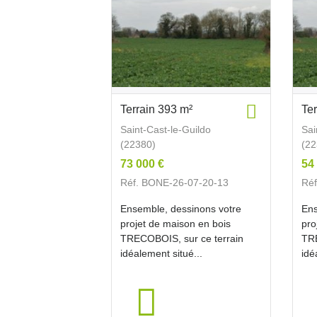
Terrain 393 m²
Te
Saint-Cast-le-Guildo
Sai
(22380)
(22
73 000 €
54
Réf. BONE-26-07-20-13
Ré
Ensemble, dessinons votre
Ens
projet de maison en bois
pro
TRECOBOIS, sur ce terrain
TRE
idéalement situé...
idé