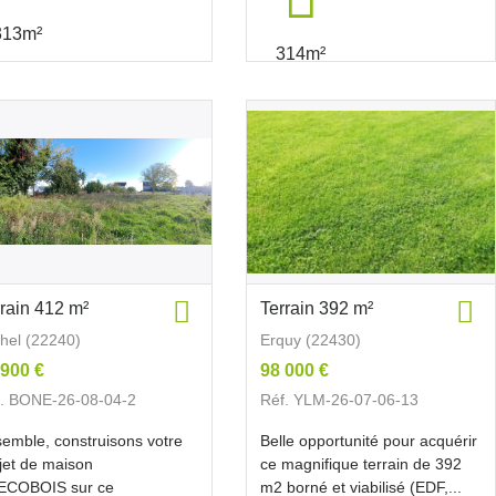
313m²
314m²
rrain 412 m²
Terrain 392 m²
hel (22240)
Erquy (22430)
 900 €
98 000 €
. BONE-26-08-04-2
Réf. YLM-26-07-06-13
emble, construisons votre
Belle opportunité pour acquérir
jet de maison
ce magnifique terrain de 392
ECOBOIS sur ce
m2 borné et viabilisé (EDF,...