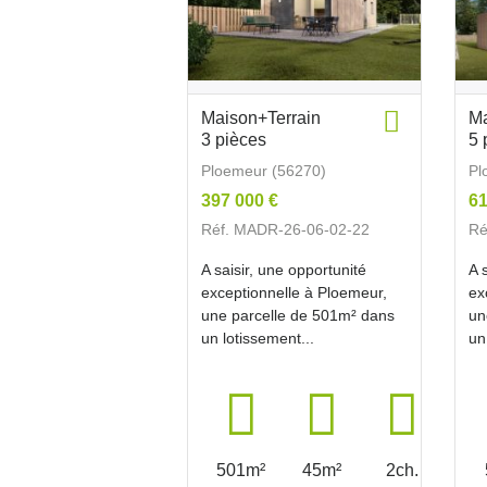
Maison+Terrain
Ma
3 pièces
5 
Ploemeur (56270)
Pl
397 000 €
61
Réf. MADR-26-06-02-22
Ré
A saisir, une opportunité
A 
exceptionnelle à Ploemeur,
ex
une parcelle de 501m² dans
un
un lotissement...
un
501m²
45m²
2ch.