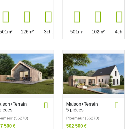
501m²
126m²
3ch.
501m²
102m²
4ch.
ison+Terrain
Maison+Terrain
pièces
5 pièces
oemeur (56270)
Ploemeur (56270)
7 500 €
502 500 €