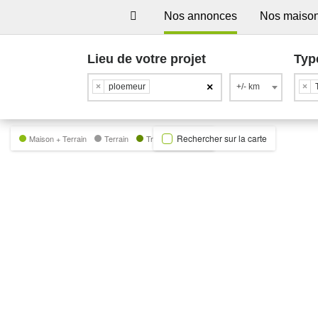
Nos annonces
Nos maiso
Lieu de votre projet
Typ
×
×
ploemeur
+/- km
×
Rechercher sur la carte
Maison + Terrain
Terrain
Trecobat Green