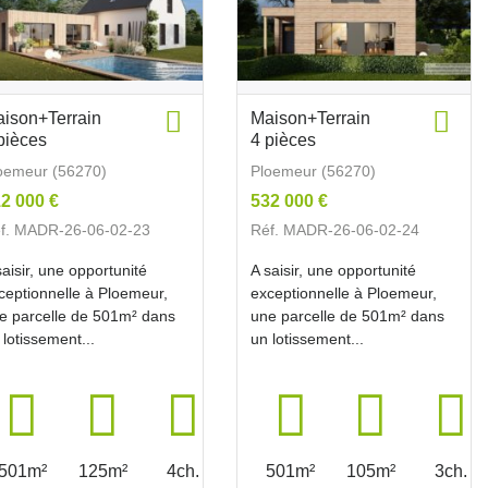
ison+Terrain
Maison+Terrain
pièces
4 pièces
oemeur (56270)
Ploemeur (56270)
2 000 €
532 000 €
f. MADR-26-06-02-23
Réf. MADR-26-06-02-24
saisir, une opportunité
A saisir, une opportunité
ceptionnelle à Ploemeur,
exceptionnelle à Ploemeur,
e parcelle de 501m² dans
une parcelle de 501m² dans
 lotissement...
un lotissement...
501m²
125m²
4ch.
501m²
105m²
3ch.