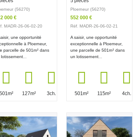
pièces
5 pièces
oemeur (56270)
Ploemeur (56270)
2 000 €
552 000 €
f. MADR-26-06-02-20
Réf. MADR-26-06-02-21
saisir, une opportunité
A saisir, une opportunité
ceptionnelle à Ploemeur,
exceptionnelle à Ploemeur,
e parcelle de 501m² dans
une parcelle de 501m² dans
 lotissement...
un lotissement...
501m²
127m²
3ch.
501m²
115m²
4ch.