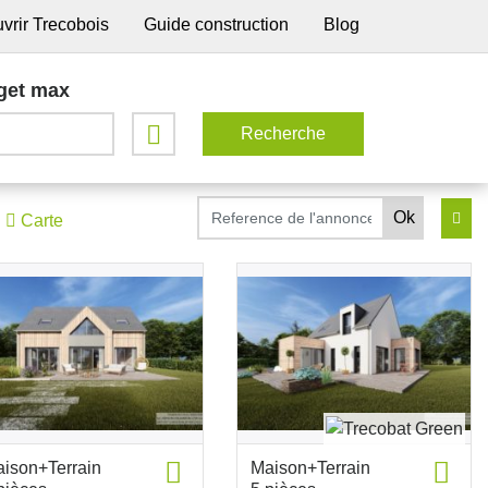
vrir Trecobois
Guide construction
Blog
get max
Carte
ison+Terrain
Maison+Terrain