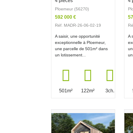
4 pièces
4 
Ploemeur (56270)
Pl
592 000 €
57
Réf. MADR-26-06-02-19
Ré
A saisir, une opportunité
A 
exceptionnelle à Ploemeur,
ex
une parcelle de 501m² dans
un
un lotissement...
un
501m²
122m²
3ch.