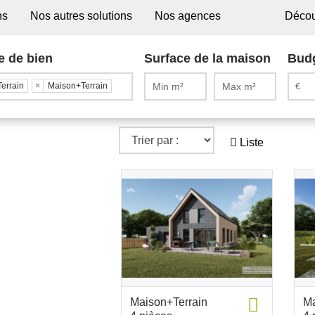
ns
Nos autres solutions
Nos agences
Décou
e de bien
Surface de la maison
Bud
Terrain
×
Maison+Terrain
Liste
Maison+Terrain
Ma