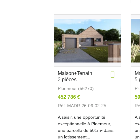
Maison+Terrain
Ma
3 pièces
5 
Ploemeur (56270)
Pl
452 786 €
59
Réf. MADR-26-06-02-25
Ré
A saisir, une opportunité
A 
exceptionnelle à Ploemeur,
ex
une parcelle de 501m² dans
un
un lotissement...
un