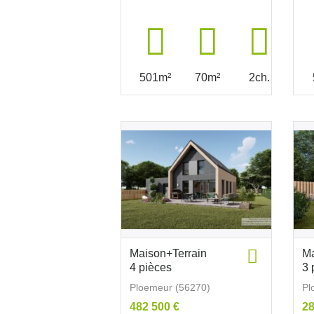
501m²
70m²
2ch.
Maison+Terrain
Ma
4 pièces
3 
Ploemeur (56270)
Pl
482 500 €
28