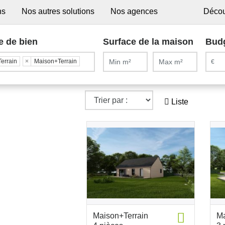
ns
Nos autres solutions
Nos agences
Décou
e de bien
Surface de la maison
Bud
Terrain
×
Maison+Terrain
Liste
Maison+Terrain
Ma