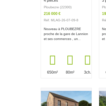
4 pièces
3 
Ploubezre (22300)
Pl
216 000 €
19
Réf. MLAG-26-07-09-8
Ré
Nouveau à PLOUBEZRE
No
proche de la gare de Lannion
pr
et ses commerces , un...
et
650m²
80m²
3ch.