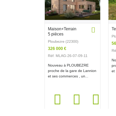
Maison+Terrain
Te
5 pièces
Pl
Ploubezre (22300)
56
326 000 €
Ré
Réf. MLAG-26-07-09-11
No
Nouveau à PLOUBEZRE
pr
proche de la gare de Lannion
et
et ses commerces , un...
650m²
126m²
4ch.