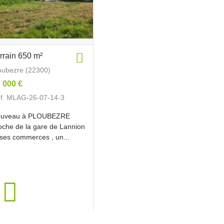
rrain 650 m²
oubezre (22300)
 000 €
f. MLAG-26-07-14-3
uveau à PLOUBEZRE
oche de la gare de Lannion
 ses commerces , un...
650m²