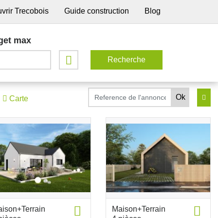
vrir Trecobois
Guide construction
Blog
get max
Carte
ison+Terrain
Maison+Terrain