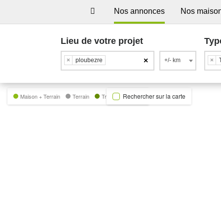
Nos annonces
Nos maiso
Lieu de votre projet
Typ
×
×
ploubezre
+/- km
×
Rechercher sur la carte
Maison + Terrain
Terrain
Trecobat Green