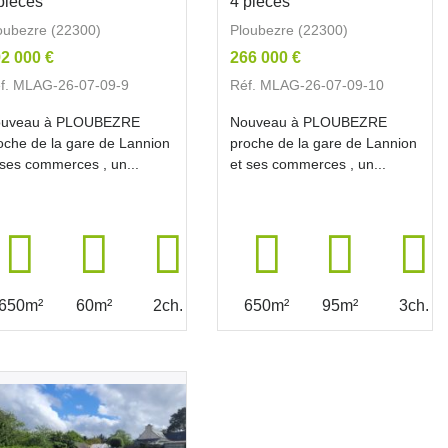
pièces
4 pièces
oubezre (22300)
Ploubezre (22300)
2 000 €
266 000 €
f. MLAG-26-07-09-9
Réf. MLAG-26-07-09-10
uveau à PLOUBEZRE
Nouveau à PLOUBEZRE
oche de la gare de Lannion
proche de la gare de Lannion
 ses commerces , un...
et ses commerces , un...
650m²
60m²
2ch.
650m²
95m²
3ch.