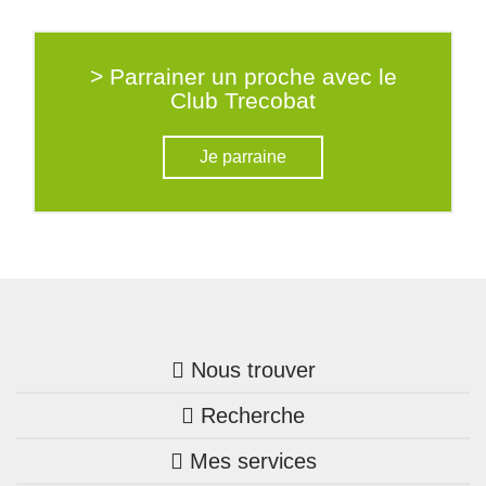
> Parrainer un proche avec le
Club Trecobat
Je parraine
Nous trouver
Recherche
Trouver une agence
Mes services
Nos annonces
Bretagne