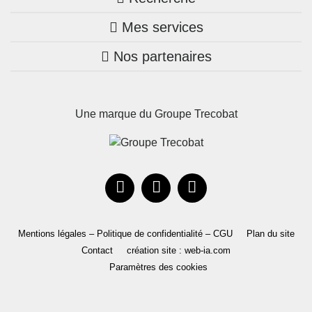
Trouver une agence
Mes services
Nos annonces
Bretagne
Nos partenaires
Mon compte Trecobois
Maison + terrain
Pays de la Loire
Nos réalisations
Mon compte Nestor
Terrains constructibles
Nouvelle-Aquitaine
Une marque du Groupe Trecobat
Parrainez un proche!
Occitanie
Actualités
Recrutement
Le Groupe
Mentions légales – Politique de confidentialité – CGU
Plan du site
Contact
création site : web-ia.com
Paramètres des cookies