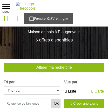
MENU
onces
Accueil
>
Nos maisons
>
Bretagne
>
Finistère
>
Plougonvelin
sons
Maison en bois à Plougonvelin
es solutions
6 offres disponibles
nces
r Trecobois
Affiner ma recherche
nstruction
Tri par
Vue par
ecter à NESTOR
Liste
Carte
ompte
Créer une alerte