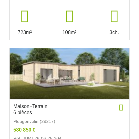
723m²
108m²
3ch.
Maison+Terrain
6 pièces
Plougonvelin (29217)
580 850 €
Réf. JUMI-26-06-25-304