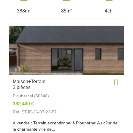
388m²
85m²
4ch.
Maison+Terrain
3 pièces
Plouharnel (56340)
382 400 €
Réf. STJE-26-07-23-57
À vendre : Terrain exceptionnel à Plouharnel Au c?ur de
la charmante ville de...