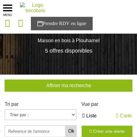
MENU
onces
Accueil
>
Nos maisons
>
Bretagne
>
Morbihan
>
Plouharnel
sons
Maison en bois à Plouharnel
es solutions
5 offres disponibles
nces
r Trecobois
Affiner ma recherche
nstruction
Tri par
Vue par
ecter à NESTOR
Liste
Carte
ompte
Créer une alerte