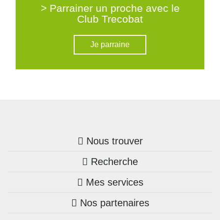
> Parrainer un proche avec le
Club Trecobat
Je parraine
Nous trouver
Recherche
Trouver une agence
Mes services
Nos annonces
Bretagne
Nos partenaires
Mon compte Trecobois
Maison + terrain
Pays de la Loire