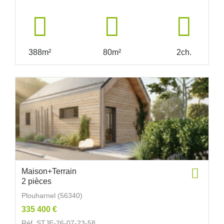
388m²
80m²
2ch.
Maison+Terrain
2 pièces
Plouharnel (56340)
335 400 €
Réf. STJE-26-07-23-58