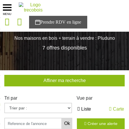
MENU
onces
Accueil
>
Nos maisons
>
Bretagne
>
Cotes-d'Armor
>
Pluduno
sons
Nos maisons en bois + terrain à vendre : Pluduno
es solutions
7 offres disponibles
nces
r Trecobois
Affiner ma recherche
nstruction
Tri par
Vue par
ecter à NESTOR
Liste
Carte
ompte
Créer une alerte