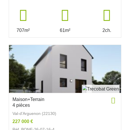
707m²
61m²
2ch.
Maison+Terrain
4 pièces
Val-d'Arguenon (22130)
227 000 €
Réf. BONE-26-07-16-4