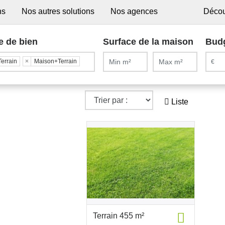
ns
Nos autres solutions
Nos agences
Décou
e de bien
Surface de la maison
Bud
Terrain
×
Maison+Terrain
Liste
Terrain 455 m²