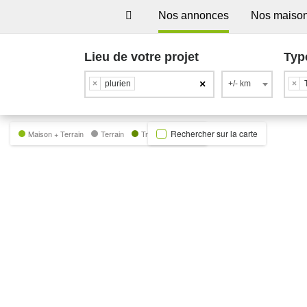
Nos annonces
Nos maiso
Lieu de votre projet
Typ
×
×
plurien
+/- km
×
Rechercher sur la carte
Maison + Terrain
Terrain
Trecobat Green