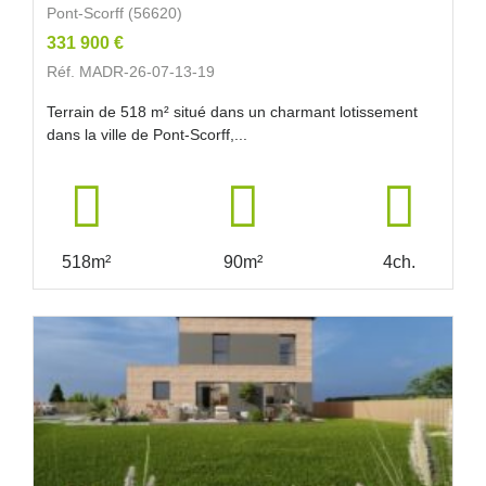
Pont-Scorff (56620)
331 900 €
Réf. MADR-26-07-13-19
Terrain de 518 m² situé dans un charmant lotissement
dans la ville de Pont-Scorff,...
518m²
90m²
4ch.