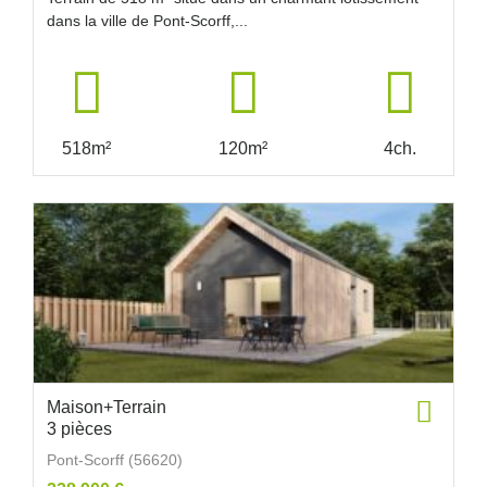
dans la ville de Pont-Scorff,...
518m²
120m²
4ch.
Maison+Terrain
3 pièces
Pont-Scorff (56620)