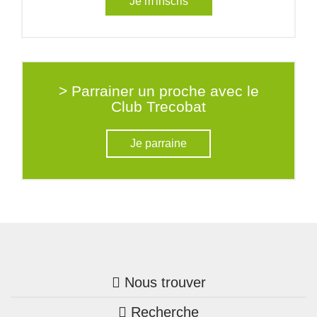
Je m'inscris
> Parrainer un proche avec le
Club Trecobat
Je parraine
Nous trouver
Recherche
Trouver une agence