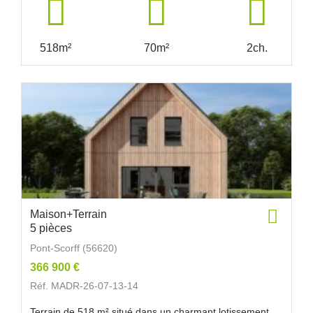
518m²
70m²
2ch.
Maison+Terrain
5 pièces
Pont-Scorff (56620)
366 900 €
Réf. MADR-26-07-13-14
Terrain de 518 m² situé dans un charmant lotissement