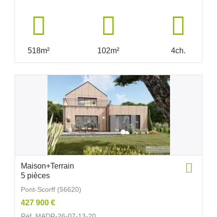
518m²
102m²
4ch.
Maison+Terrain
5 pièces
Pont-Scorff (56620)
427 900 €
Réf. MADR-26-07-13-20