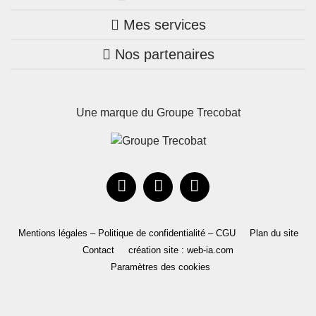
Mes services
Nos annonces
Bretagne
Nos partenaires
Mon compte Trecobois
Maison + terrain
Pays de la Loire
Nos réalisations
Mon compte Nestor
Terrains constructibles
Nouvelle-Aquitaine
Une marque du Groupe Trecobat
Parrainez un proche!
Occitanie
Actualités
Recrutement
Le Groupe
Mentions légales – Politique de confidentialité – CGU
Plan du site
Contact
création site : web-ia.com
Paramètres des cookies