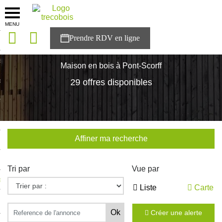
MENU
onces
Accueil
>
Nos maisons
>
Bretagne
>
Morbihan
>
Pont-Scorff
sons
Maison en bois à Pont-Scorff
es solutions
29 offres disponibles
nces
r Trecobois
Affiner ma recherche
nstruction
Tri par
Vue par
ecter à NESTOR
Liste
Carte
ompte
Créer une alerte