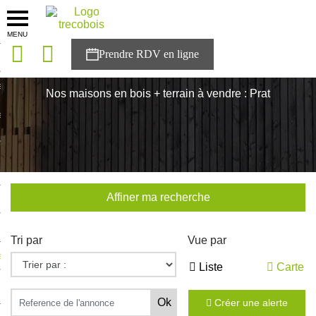
MENU
onces
Accueil
>
Nos maisons
>
Bretagne
>
Cotes-d'Armor
>
Prat
sons
Nos maisons en bois + terrain à vendre : Prat
es solutions
nces
r Trecobois
Affiner ma recherche
nstruction
Tri par
Vue par
ecter à NESTOR
Liste
Carte
ompte
Créer une alerte