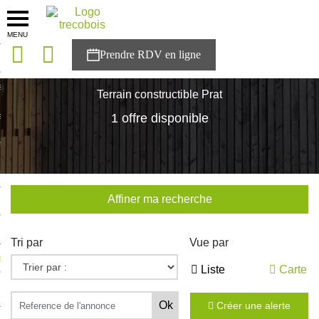
MENU
onces
Accueil
>
Nos maisons
>
Bretagne
>
Cotes-d'Armor
>
Prat
sons
Terrain constructible Prat
es solutions
1 offre disponible
nces
r Trecobois
Affiner ma recherche
nstruction
Tri par
Vue par
ecter à NESTOR
Liste
Carte
ompte
Créer une alerte