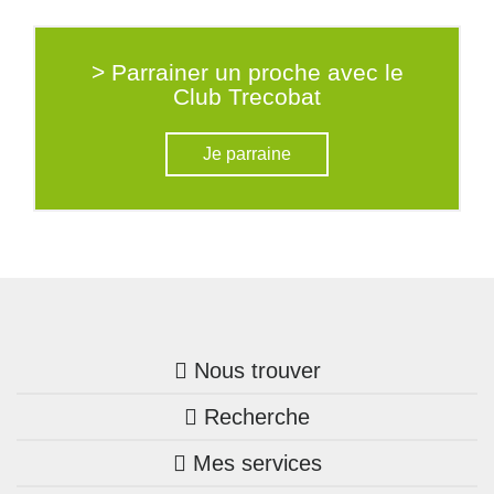
> Parrainer un proche avec le
Club Trecobat
Je parraine
Nous trouver
Recherche
Trouver une agence
Mes services
Nos annonces
Bretagne