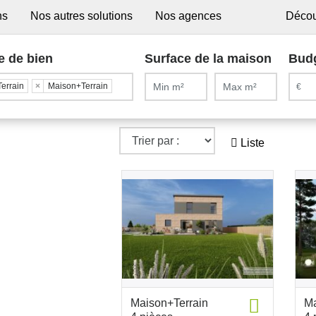
ns
Nos autres solutions
Nos agences
Décou
e de bien
Surface de la maison
Bud
Terrain
×
Maison+Terrain
Liste
Maison+Terrain
Ma