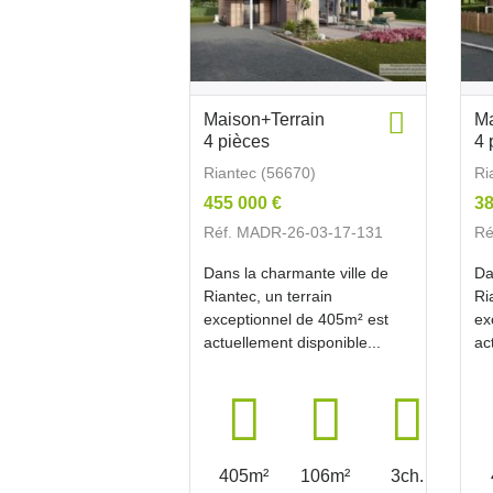
Maison+Terrain
Ma
4 pièces
4 
Riantec (56670)
Ri
455 000 €
38
Réf. MADR-26-03-17-131
Ré
Dans la charmante ville de
Da
Riantec, un terrain
Ri
exceptionnel de 405m² est
ex
actuellement disponible...
ac
405m²
106m²
3ch.