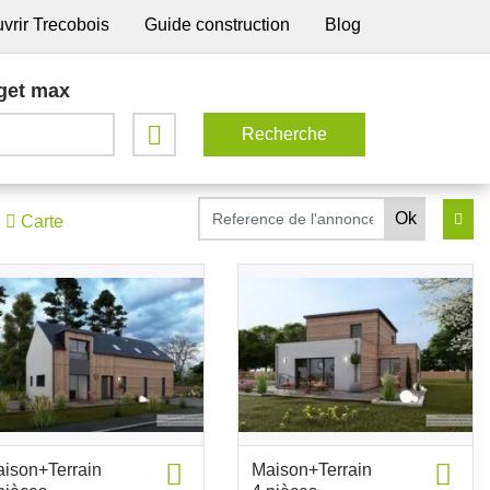
vrir Trecobois
Guide construction
Blog
get max
Carte
ison+Terrain
Maison+Terrain