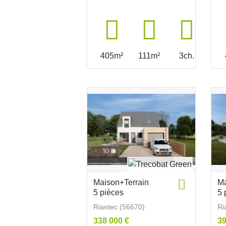
405m²
111m²
3ch.
Maison+Terrain
Ma
5 pièces
5 
Riantec (56670)
Ri
338 000 €
39