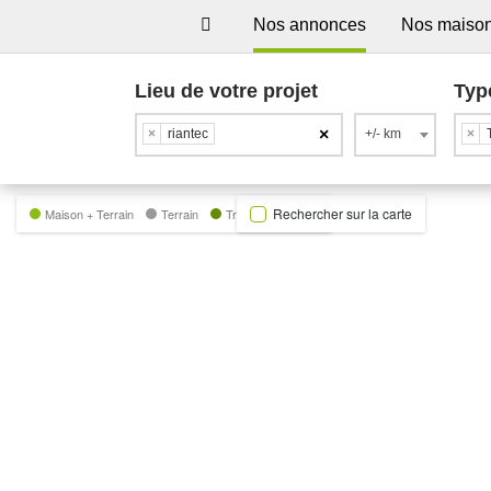
Nos annonces
Nos maiso
Lieu de votre projet
Typ
×
×
riantec
+/- km
×
Rechercher sur la carte
Maison + Terrain
Terrain
Trecobat Green