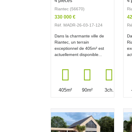
4 pièces
4 
Riantec (56670)
Ri
330 000 €
42
Réf. MADR-26-03-17-124
Ré
Dans la charmante ville de
Da
Riantec, un terrain
Ri
exceptionnel de 405m² est
ex
actuellement disponible...
ac
405m²
90m²
3ch.