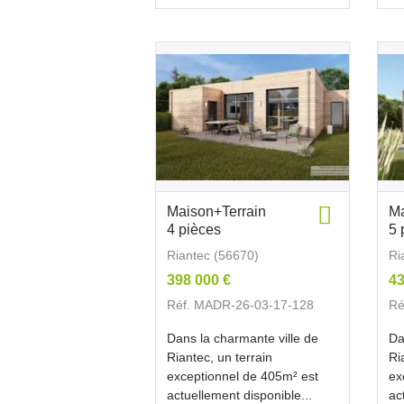
Maison+Terrain
Ma
4 pièces
5 
Riantec (56670)
Ri
398 000 €
43
Réf. MADR-26-03-17-128
Ré
Dans la charmante ville de
Da
Riantec, un terrain
Ri
exceptionnel de 405m² est
ex
actuellement disponible...
ac