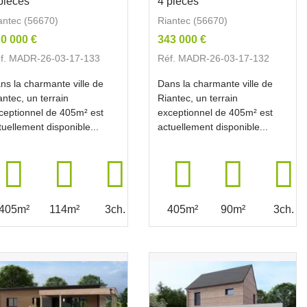
pièces
4 pièces
antec (56670)
Riantec (56670)
0 000 €
343 000 €
f. MADR-26-03-17-133
Réf. MADR-26-03-17-132
ns la charmante ville de
Dans la charmante ville de
antec, un terrain
Riantec, un terrain
ceptionnel de 405m² est
exceptionnel de 405m² est
tuellement disponible...
actuellement disponible...
405m²
114m²
3ch.
405m²
90m²
3ch.