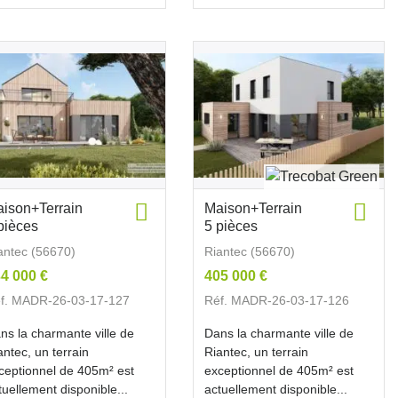
ison+Terrain
Maison+Terrain
pièces
5 pièces
antec (56670)
Riantec (56670)
4 000 €
405 000 €
f. MADR-26-03-17-127
Réf. MADR-26-03-17-126
ns la charmante ville de
Dans la charmante ville de
antec, un terrain
Riantec, un terrain
ceptionnel de 405m² est
exceptionnel de 405m² est
tuellement disponible...
actuellement disponible...