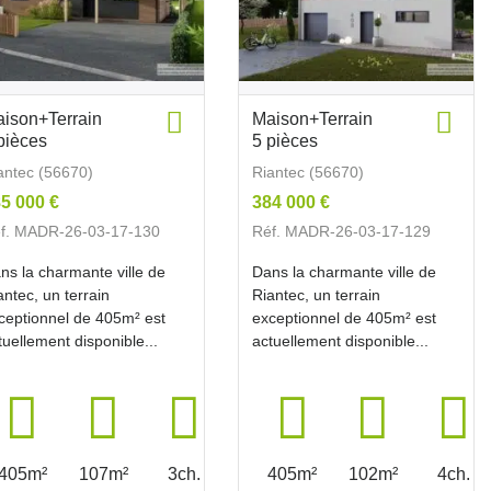
ison+Terrain
Maison+Terrain
pièces
5 pièces
antec (56670)
Riantec (56670)
5 000 €
384 000 €
f. MADR-26-03-17-130
Réf. MADR-26-03-17-129
ns la charmante ville de
Dans la charmante ville de
antec, un terrain
Riantec, un terrain
ceptionnel de 405m² est
exceptionnel de 405m² est
tuellement disponible...
actuellement disponible...
405m²
107m²
3ch.
405m²
102m²
4ch.