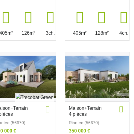
405m²
126m²
3ch.
405m²
128m²
4ch.
ison+Terrain
Maison+Terrain
pièces
4 pièces
antec (56670)
Riantec (56670)
0 000 €
350 000 €