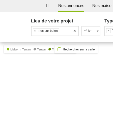
Nos annonces
Nos maiso
Lieu de votre projet
Typ
×
×
riec-sur-belon
+/- km
×
Rechercher sur la carte
Maison + Terrain
Terrain
Trecobat Green