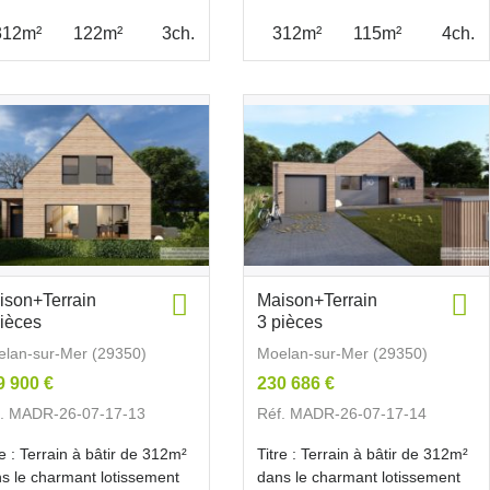
312m²
122m²
3ch.
312m²
115m²
4ch.
ison+Terrain
Maison+Terrain
pièces
3 pièces
lan-sur-Mer (29350)
Moelan-sur-Mer (29350)
9 900 €
230 686 €
f. MADR-26-07-17-13
Réf. MADR-26-07-17-14
re : Terrain à bâtir de 312m²
Titre : Terrain à bâtir de 312m²
s le charmant lotissement
dans le charmant lotissement