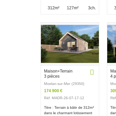
312m²
127m²
3ch.
Maison+Terrain
Ma
3 pièces
4 
Moelan-sur-Mer (29350)
Moe
174 900 €
30
Réf. MADR-26-07-17-12
Ré
Titre : Terrain à bâtir de 312m²
Tit
dans le charmant lotissement
dan