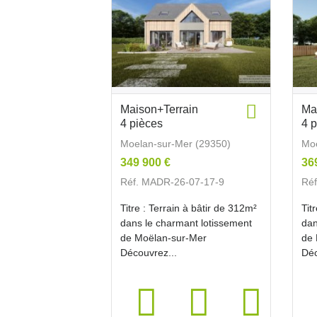
Maison+Terrain
Ma
4 pièces
4 
Moelan-sur-Mer (29350)
Moe
349 900 €
36
Réf. MADR-26-07-17-9
Ré
Titre : Terrain à bâtir de 312m²
Tit
dans le charmant lotissement
dan
de Moëlan-sur-Mer
de 
Découvrez...
Déc