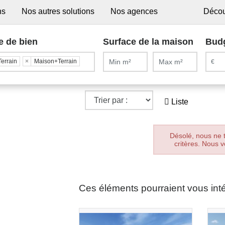
ns
Nos autres solutions
Nos agences
Décou
e de bien
Surface de la maison
Bud
Terrain
×
Maison+Terrain
Liste
Désolé, nous ne 
critères. Nous v
Ces éléments pourraient vous int