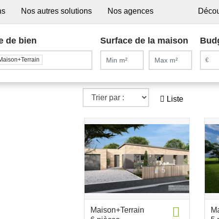
ns
Nos autres solutions
Nos agences
Décou
e de bien
Surface de la maison
Bud
Maison+Terrain
Liste
Maison+Terrain
Ma