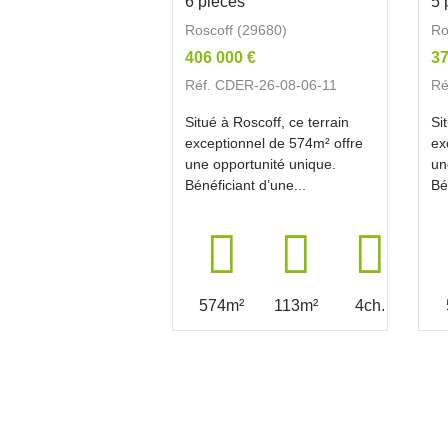
6 pièces
5 
Roscoff (29680)
Ro
406 000 €
37
Réf. CDER-26-08-06-11
Ré
Situé à Roscoff, ce terrain
Si
exceptionnel de 574m² offre
ex
une opportunité unique.
un
Bénéficiant d’une...
Bé
574m²
113m²
4ch.