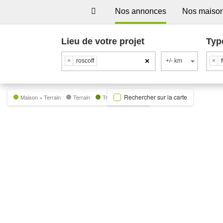
Nos annonces
Nos maiso
Lieu de votre projet
Typ
×
×
roscoff
+/- km
×
Rechercher sur la carte
Maison + Terrain
Terrain
Trecobat Green