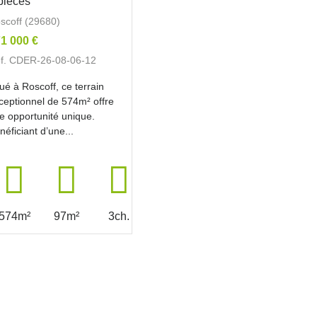
pièces
scoff (29680)
1 000 €
f. CDER-26-08-06-12
tué à Roscoff, ce terrain
ceptionnel de 574m² offre
e opportunité unique.
néficiant d’une...
574m²
97m²
3ch.