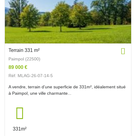
Terrain 331 m²
Paimpol (22500)
89 000 €
Réf. MLAG-26-07-14-5
A vendre, terrain d’une superficie de 331m², idéalement situé
à Paimpol, une ville charmante...
331m²