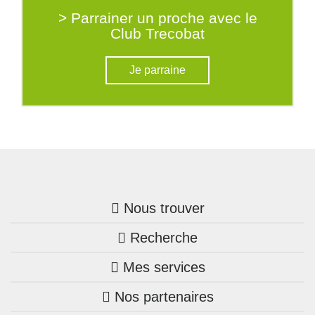
> Parrainer un proche avec le
Club Trecobat
Je parraine
Nous trouver
Recherche
Trouver une agence
Mes services
Nos annonces
Bretagne
Nos partenaires
Mon compte Trecobois
Maison + terrain
Pays de la Loire