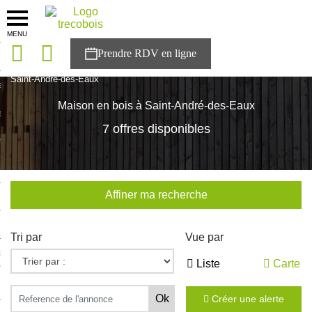
MENU
onces
Accueil
>
Nos maisons
>
Pays de la Loire
>
Loire-Atlantique
>
Saint-André-des-Eaux
sons
Maison en bois à Saint-André-des-Eaux
es solutions
7 offres disponibles
nces
r Trecobois
Affiner ma recherche
nstruction
Tri par
Vue par
ecter à NESTOR
Liste
Carte
ompte
Créer une alerte