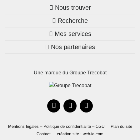
Nous trouver
Recherche
Trouver une agence
Mes services
Nos annonces
Bretagne
Nos partenaires
Mon compte Trecobois
Maison + terrain
Pays de la Loire
Nos réalisations
Mon compte Nestor
Terrains constructibles
Nouvelle-Aquitaine
Une marque du Groupe Trecobat
Parrainez un proche!
Occitanie
Actualités
Recrutement
Le Groupe
Mentions légales – Politique de confidentialité – CGU
Plan du site
Contact
création site : web-ia.com