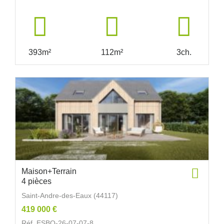
393m²
112m²
3ch.
Maison+Terrain
4 pièces
Saint-Andre-des-Eaux (44117)
419 000 €
Réf. ESBO-26-07-07-8