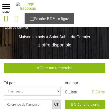
MENU
onces
Accueil
>
Nos maisons
>
Bretagne
>
Ille-et-Vilaine
>
Saint-
Aubin-du-Cormier
sons
Maison en bois à Saint-Aubin-du-Cormier
es solutions
1 offre disponible
nces
r Trecobois
Affiner ma recherche
nstruction
Tri par
Vue par
ecter à NESTOR
Liste
Carte
ompte
Créer une alerte