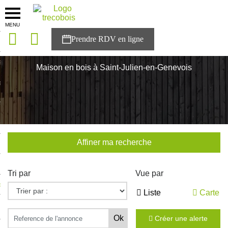
MENU
onces
Accueil
>
Nos maisons
>
Saint-Julien-en-Genevois
sons
Maison en bois à Saint-Julien-en-Genevois
es solutions
nces
r Trecobois
Affiner ma recherche
nstruction
Tri par
Vue par
ecter à NESTOR
Liste
Carte
ompte
Créer une alerte