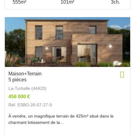
555m²
101m²
3ch.
Maison+Terrain
5 pièces
La-Turballe (44420)
456 000 €
Réf. ESBO-26-07-27-9
À vendre, un magnifique terrain de 425m² situé dans le
charmant lotissement de la...