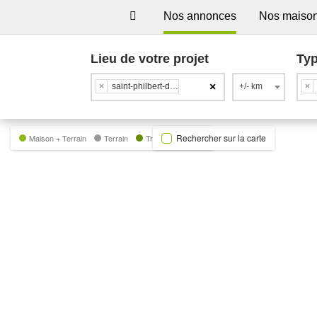
Nos annonces
Nos maiso
Lieu de votre projet
Typ
×
×
saint-philbert-de-grand-lieu
+/- km
×
Rechercher sur la carte
Maison + Terrain
Terrain
Trecobat Green