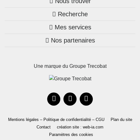
Nous trouver
Recherche
Trouver une agence
Mes services
Nos annonces
Bretagne
Nos partenaires
Mon compte Trecobois
Maison + terrain
Pays de la Loire
Nos réalisations
Mon compte Nestor
Terrains constructibles
Nouvelle-Aquitaine
Une marque du Groupe Trecobat
Parrainez un proche!
Occitanie
Actualités
Recrutement
Le Groupe
Mentions légales – Politique de confidentialité – CGU
Plan du site
Contact
création site : web-ia.com
Paramètres des cookies