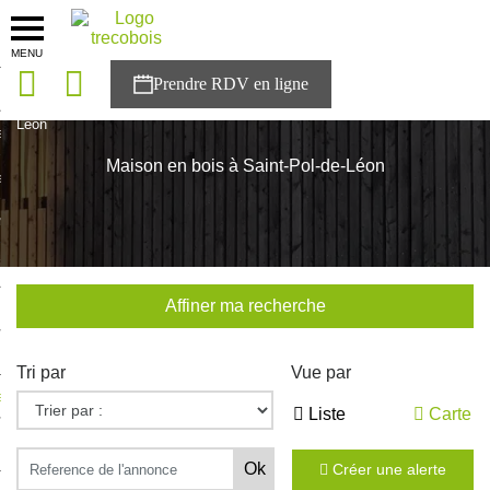
MENU
onces
Accueil
>
Nos maisons
>
Bretagne
>
Finistère
>
Saint-Pol-de-
Léon
sons
Maison en bois à Saint-Pol-de-Léon
es solutions
nces
r Trecobois
Affiner ma recherche
nstruction
Tri par
Vue par
ecter à NESTOR
Liste
Carte
ompte
Créer une alerte