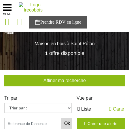
MENU
onces
Accueil
>
Nos maisons
>
Bretagne
>
Cotes-d'Armor
>
Saint-
Pôtan
sons
Maison en bois à Saint-Pôtan
es solutions
1 offre disponible
nces
r Trecobois
Affiner ma recherche
nstruction
Tri par
Vue par
ecter à NESTOR
Liste
Carte
ompte
Créer une alerte