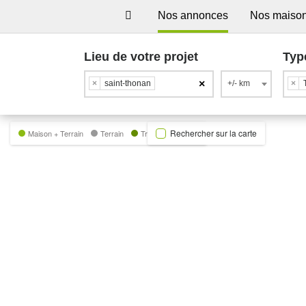
Nos annonces
Nos maiso
Lieu de votre projet
Typ
×
×
saint-thonan
+/- km
×
Rechercher sur la carte
Maison + Terrain
Terrain
Trecobat Green