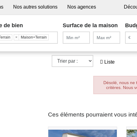
ns
Nos autres solutions
Nos agences
Décou
e de bien
Surface de la maison
Bud
Terrain
×
Maison+Terrain
Liste
Désolé, nous ne 
critères. Nous v
Ces éléments pourraient vous int