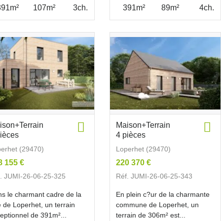
391m²
107m²
3ch.
391m²
89m²
4ch.
ison+Terrain
Maison+Terrain
pièces
4 pièces
erhet (29470)
Loperhet (29470)
8 155 €
220 370 €
. JUMI-26-06-25-325
Réf. JUMI-26-06-25-343
s le charmant cadre de la
En plein c?ur de la charmante
le de Loperhet, un terrain
commune de Loperhet, un
eptionnel de 391m²...
terrain de 306m² est...