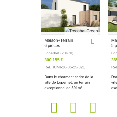
Maison+Terrain
Ma
6 pièces
5 
Loperhet (29470)
Lop
300 155 €
36
Réf. JUMI-26-06-25-321
Réf
Dans le charmant cadre de la
Dan
ville de Loperhet, un terrain
vil
exceptionnel de 391m²...
exc