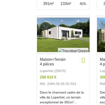
391m²
133m²
4ch.
Maison+Terrain
Ma
4 pièces
4 
Loperhet (29470)
Lop
296 610 €
30
Réf. JUMI-26-06-25-324
Réf
Dans le charmant cadre de la
Dan
ville de Loperhet, un terrain
vil
exceptionnel de 391m²...
exc