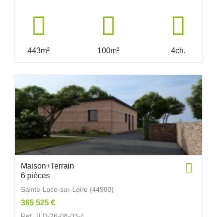
443m²
100m²
4ch.
Maison+Terrain
6 pièces
Sainte-Luce-sur-Loire (44980)
365 525 €
Réf. JLD-26-08-03-4