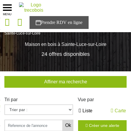
MENU
onces
Accueil
>
Nos maisons
>
Pays de la Loire
>
Loire-Atlantique
>
Sainte-Luce-sur-Loire
sons
Maison en bois à Sainte-Luce-sur-Loire
es solutions
24 offres disponibles
nces
r Trecobois
Affiner ma recherche
nstruction
Tri par
Vue par
ecter à NESTOR
Liste
Carte
ompte
Créer une alerte