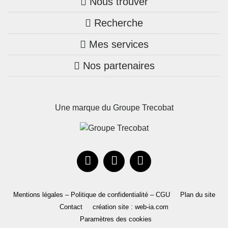
Nous trouver
Recherche
Trouver une agence
Mes services
Nos annonces
Bretagne
Nos partenaires
Mon compte Trecobois
Maison + terrain
Pays de la Loire
Nos réalisations
Mon compte Nestor
Terrains constructibles
Nouvelle-Aquitaine
Une marque du Groupe Trecobat
Parrainez un proche!
Occitanie
Actualités
Recrutement
Le Groupe
Mentions légales – Politique de confidentialité – CGU
Plan du site
Contact
création site : web-ia.com
Paramètres des cookies