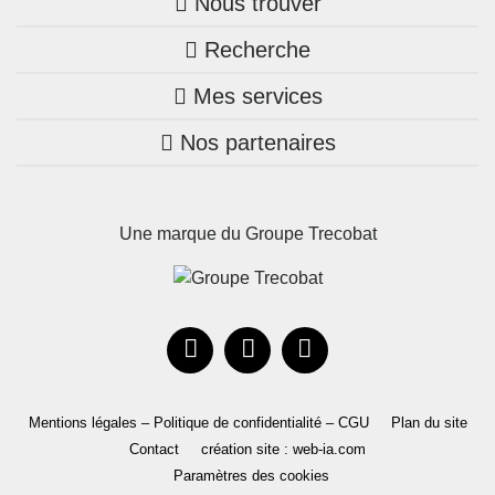
Nous trouver
Recherche
Trouver une agence
Mes services
Nos annonces
Bretagne
Nos partenaires
Mon compte Trecobois
Maison + terrain
Pays de la Loire
Nos réalisations
Mon compte Nestor
Terrains constructibles
Nouvelle-Aquitaine
Une marque du Groupe Trecobat
Parrainez un proche!
Occitanie
Actualités
Recrutement
Le Groupe
Mentions légales – Politique de confidentialité – CGU
Plan du site
Contact
création site : web-ia.com
Paramètres des cookies