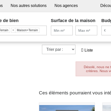
ns
Nos autres solutions
Nos agences
Décou
e de bien
Surface de la maison
Bud
Terrain
×
Maison+Terrain
Liste
Désolé, nous ne 
critères. Nous v
Ces éléments pourraient vous int