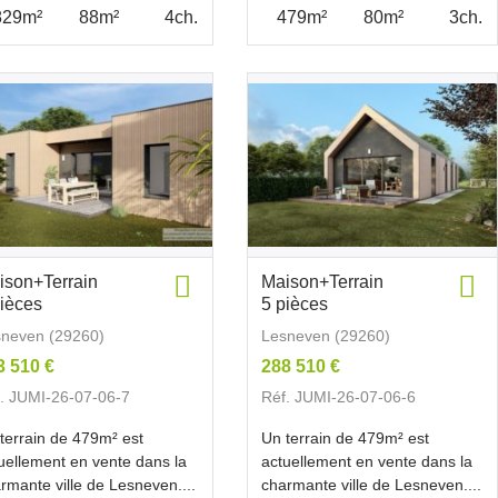
829m²
88m²
4ch.
479m²
80m²
3ch.
ison+Terrain
Maison+Terrain
pièces
5 pièces
neven (29260)
Lesneven (29260)
3 510 €
288 510 €
. JUMI-26-07-06-7
Réf. JUMI-26-07-06-6
terrain de 479m² est
Un terrain de 479m² est
uellement en vente dans la
actuellement en vente dans la
rmante ville de Lesneven....
charmante ville de Lesneven....