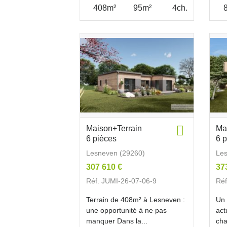
408m²
95m²
4ch.
Maison+Terrain
Ma
6 pièces
6 
Lesneven (29260)
Les
307 610 €
37
Réf. JUMI-26-07-06-9
Réf
Terrain de 408m² à Lesneven :
Un 
une opportunité à ne pas
act
manquer Dans la...
cha