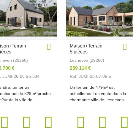
ison+Terrain
Maison+Terrain
pièces
5 pièces
neven (29260)
Lesneven (29260)
2 700 €
259 114 €
. JUMI-26-06-25-334
Réf. JUMI-26-07-06-5
endre, un terrain
Un terrain de 479m² est
eptionnel de 829m² proche
actuellement en vente dans la
c?ur de la ville de...
charmante ville de Lesneven....