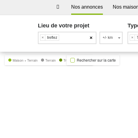
Nos annonces
Nos maiso
Lieu de votre projet
Typ
×
×
treflez
+/- km
×
Rechercher sur la carte
Maison + Terrain
Terrain
Trecobat Green