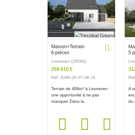
Maison+Terrain
Ma
6 pièces
5 
Lesneven (29260)
Les
259 610 €
31
Réf. JUMI-26-07-06-15
Réf
Terrain de 408m² à Lesneven :
A v
une opportunité à ne pas
exc
manquer Dans la...
du 