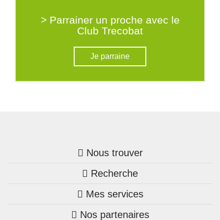
> Parrainer un proche avec le
Club Trecobat
Je parraine
Nous trouver
Recherche
Trouver une agence
Mes services
Nos annonces
Bretagne
Nos partenaires
Mon compte Trecobois
Maison + terrain
Pays de la Loire