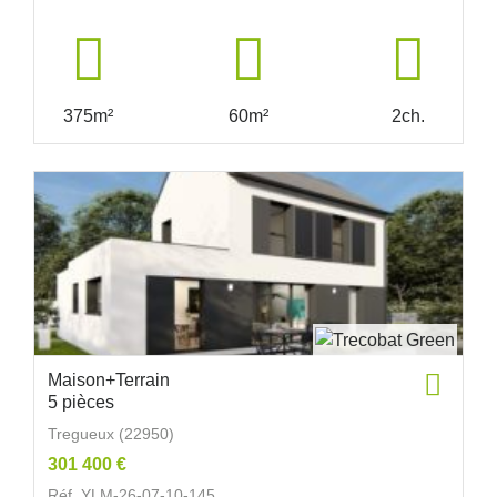
375m²
60m²
2ch.
Maison+Terrain
5 pièces
Tregueux (22950)
301 400 €
Réf. YLM-26-07-10-145