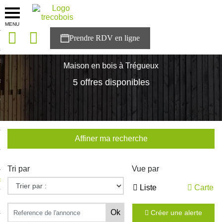
MENU
onces
Accueil
>
Nos maisons
>
Bretagne
>
Cotes-d'Armor
>
Trégueux
sons
Maison en bois à Trégueux
es solutions
5 offres disponibles
nces
r Trecobois
Affiner ma recherche
nstruction
Tri par
Vue par
ecter à NESTOR
Liste
Carte
ompte
Créer une alerte