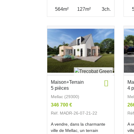
564m²
127m²
3ch.
Maison+Terrain
Ma
5 pièces
4 
Mellac (29300)
Mel
346 700 €
26
Réf. MADR-26-07-21-22
Ré
A vendre, dans la charmante
A v
ville de Mellac, un terrain
vil