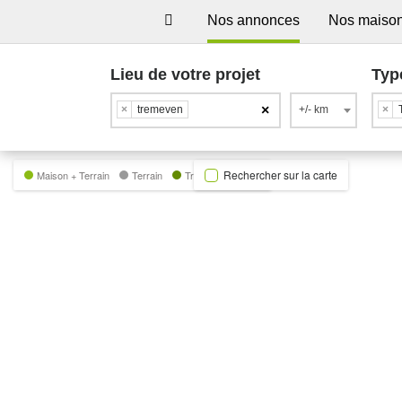
Nos annonces
Nos maiso
Lieu de votre projet
Typ
×
×
tremeven
+/- km
×
Rechercher sur la carte
Maison + Terrain
Terrain
Trecobat Green