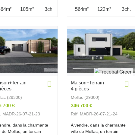
564m²
105m²
3ch.
564m²
122m²
3ch.
ison+Terrain
Maison+Terrain
pièces
4 pièces
lac (29300)
Mellac (29300)
6 700 €
346 700 €
f. MADR-26-07-21-23
Réf. MADR-26-07-21-24
endre, dans la charmante
A vendre, dans la charmante
le de Mellac, un terrain
ville de Mellac, un terrain