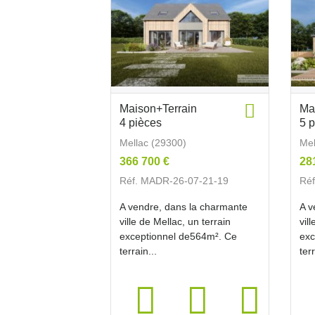
Maison+Terrain
Ma
4 pièces
5 
Mellac (29300)
Mel
366 700 €
28
Réf. MADR-26-07-21-19
Ré
A vendre, dans la charmante
A v
ville de Mellac, un terrain
vil
exceptionnel de564m². Ce
exc
terrain...
terr