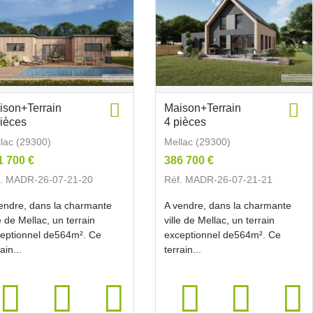
ison+Terrain
Maison+Terrain
pièces
4 pièces
lac (29300)
Mellac (29300)
1 700 €
386 700 €
f. MADR-26-07-21-20
Réf. MADR-26-07-21-21
endre, dans la charmante
A vendre, dans la charmante
le de Mellac, un terrain
ville de Mellac, un terrain
eptionnel de564m². Ce
exceptionnel de564m². Ce
ain...
terrain...