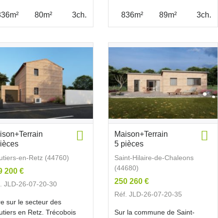
836m²
80m²
3ch.
836m²
89m²
3ch.
ison+Terrain
Maison+Terrain
pièces
5 pièces
tiers-en-Retz (44760)
Saint-Hilaire-de-Chaleons
(44680)
9 200 €
250 260 €
. JLD-26-07-20-30
Réf. JLD-26-07-20-35
e sur le secteur des
tiers en Retz. Trécobois
Sur la commune de Saint-