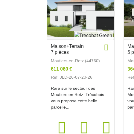
Maison+Terrain
Ma
7 pièces
5 
Moutiers-en-Retz (44760)
Mou
611 060 €
36
Réf. JLD-26-07-20-26
Réf
Rare sur le secteur des
Rar
Moutiers en Retz. Trécobois
Mou
vous propose cette belle
vou
parcelle,...
par