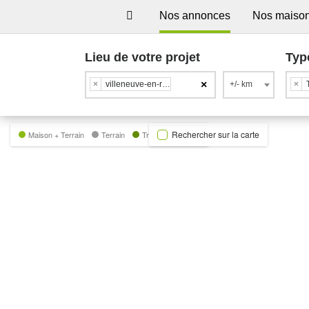
Nos annonces
Nos maiso
Lieu de votre projet
Typ
×
×
villeneuve-en-retz
+/- km
×
Rechercher sur la carte
Maison + Terrain
Terrain
Trecobat Green