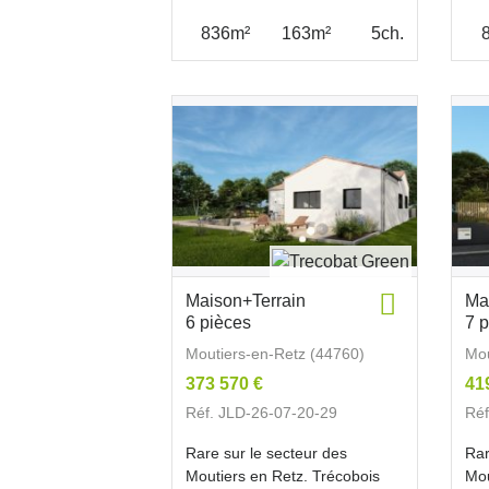
836m²
163m²
5ch.
Maison+Terrain
Ma
6 pièces
7 
Moutiers-en-Retz (44760)
Mou
373 570 €
41
Réf. JLD-26-07-20-29
Réf
Rare sur le secteur des
Rar
Moutiers en Retz. Trécobois
Mou