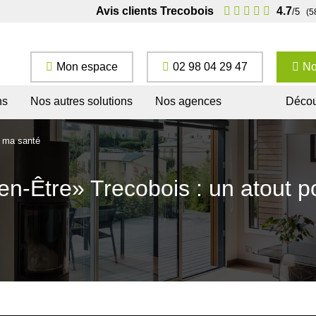
Avis clients Trecobois
4.7
/5
(5
Mon espace
02 98 04 29 47
No
ns
Nos autres solutions
Nos agences
Décou
r ma santé
en-Être» Trecobois : un atout 