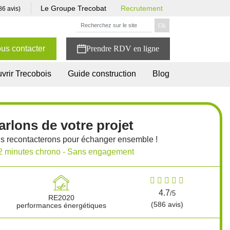
Le Groupe Trecobat
Recrutement
86 avis)
us contacter
vrir Trecobois
Guide construction
Blog
arlons de votre projet
s recontacterons pour échanger ensemble !
2 minutes chrono - Sans engagement
4.7
/5
RE2020
(586 avis)
performances énergétiques