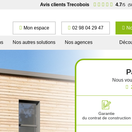
Avis clients Trecobois
4.7
/5
(5
Mon espace
02 98 04 29 47
No
ns
Nos autres solutions
Nos agences
Décou
P
Nous vou
Garantie
du contrat de construction