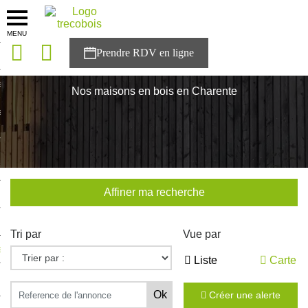
MENU
onces
Accueil
>
Nos maisons
>
Nouvelle Aquitaine
>
Charente
sons
Nos maisons en bois en Charente
es solutions
nces
r Trecobois
Affiner ma recherche
nstruction
Tri par
Vue par
ecter à NESTOR
Liste
Carte
ompte
Créer une alerte