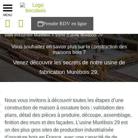
MENU
onces
Accueil
>
Trecobois, une entreprise du Groupe Trecobat
>
Les
sites industriels Murébois
>
Visite d’usine Murébois 29
sons
Vous souhaitez en savoir plus sur la construction des
es solutions
maisons bois ?
Venez découvrir les secrets de notre usine de
nces
fabrication Murébois 29.
r Trecobois
nstruction
Nous vous invitons à découvrir toutes les étapes d’une
construction de maison à ossature bois : validation des
ecter à NESTOR
plans, détail des pièces à produire, découpe, assemblage,
finition des murs et des façades. L’usine Murébois 29 est
ompte
un des plus gros sites de production industrialisée
d’ossature bois en France, avec une capacité de de