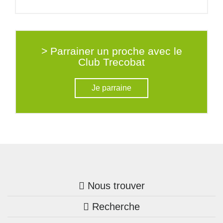
> Parrainer un proche avec le
Club Trecobat
Je parraine
Nous trouver
Recherche
Trouver une agence