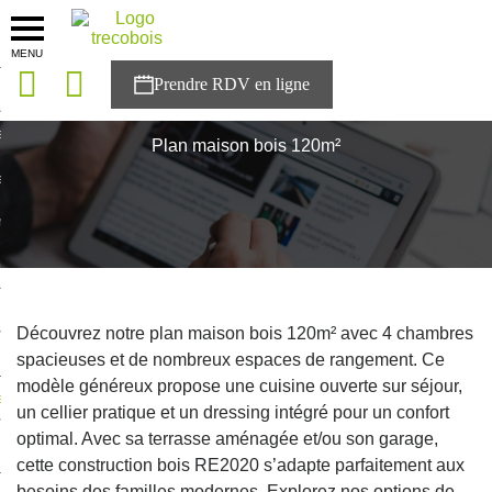
MENU
onces
Accueil
>
Plan maison
>
Plan maison bois 120m²
sons
Plan maison bois 120m²
es solutions
nces
r Trecobois
nstruction
Découvrez notre plan maison bois 120m² avec 4 chambres
spacieuses et de nombreux espaces de rangement. Ce
modèle généreux propose une cuisine ouverte sur séjour,
ecter à NESTOR
un cellier pratique et un dressing intégré pour un confort
optimal. Avec sa terrasse aménagée et/ou son garage,
ompte
cette construction bois RE2020 s’adapte parfaitement aux
besoins des familles modernes. Explorez nos options de