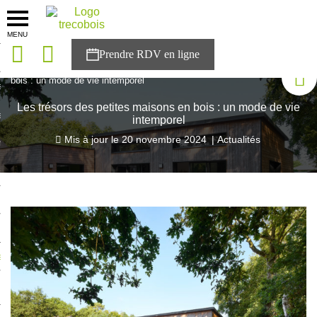
MENU
onces
Accueil
>
Blog Trecobois
>
Les trésors des petites maisons en
bois : un mode de vie intemporel
sons
Les trésors des petites maisons en bois : un mode de vie
es solutions
intemporel
Mis à jour le
20 novembre 2024
|
Actualités
nces
r Trecobois
nstruction
ecter à NESTOR
ompte