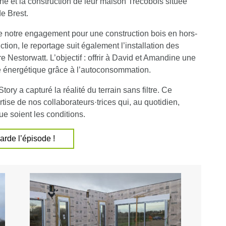
e et la construction de leur maison Trecobois située
e Brest.
e notre engagement pour une construction bois en hors-
ction, le reportage suit également l’installation des
 Nestorwatt. L’objectif : offrir à David et Amandine une
e énergétique grâce à l’autoconsommation.
y a capturé la réalité du terrain sans filtre. Ce
rtise de nos collaborateurs·trices qui, au quotidien,
ue soient les conditions.
arde l’épisode !