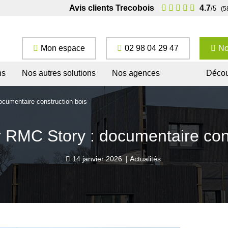
Avis clients Trecobois
4.7
/5
(5
Mon espace
02 98 04 29 47
No
ns
Nos autres solutions
Nos agences
Décou
ocumentaire construction bois
r RMC Story : documentaire cons
14 janvier 2026
|
Actualités