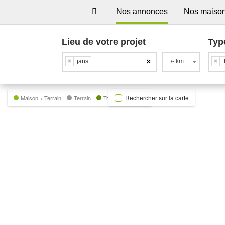
Nos annonces
Nos maiso
Lieu de votre projet
Typ
×
×
jans
+/- km
×
Rechercher sur la carte
Maison + Terrain
Terrain
Trecobat Green