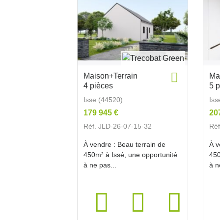
Maison+Terrain
Ma
4 pièces
5 
Isse (44520)
Iss
179 945 €
20
Réf. JLD-26-07-15-32
Réf
À vendre : Beau terrain de
À v
450m² à Issé, une opportunité
450
à ne pas...
à n