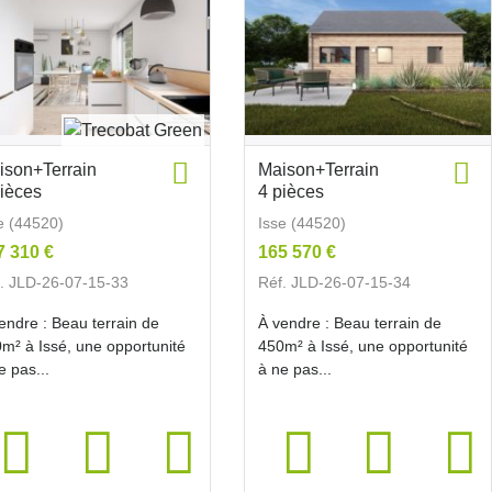
ison+Terrain
Maison+Terrain
pièces
4 pièces
e (44520)
Isse (44520)
7 310 €
165 570 €
. JLD-26-07-15-33
Réf. JLD-26-07-15-34
endre : Beau terrain de
À vendre : Beau terrain de
m² à Issé, une opportunité
450m² à Issé, une opportunité
e pas...
à ne pas...