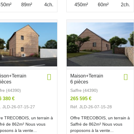
450m²
89m²
4ch.
450m²
60m²
2ch.
ison+Terrain
Maison+Terrain
pièces
6 pièces
fre (44390)
Saffre (44390)
6 380 €
265 595 €
. JLD-26-07-15-27
Réf. JLD-26-07-15-28
re TRECOBOIS, un terrain à
Offre TRECOBOIS, un terrain à
fré de 862m² Nous vous
Saffré de 862m² Nous vous
posons à la vente...
proposons à la vente...