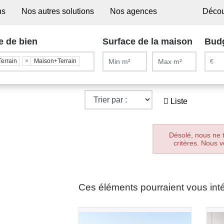
ns
Nos autres solutions
Nos agences
Décou
e de bien
Surface de la maison
Bud
Terrain
×
Maison+Terrain
Liste
Désolé, nous ne 
critères. Nous v
Ces éléments pourraient vous int