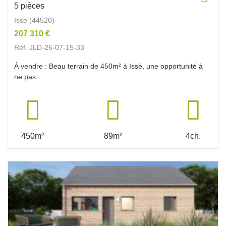
5 pièces
Isse (44520)
207 310 €
Réf. JLD-26-07-15-33
À vendre : Beau terrain de 450m² à Issé, une opportunité à
ne pas...
450m²
89m²
4ch.