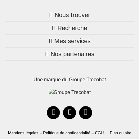
Nous trouver
Recherche
Trouver une agence
Mes services
Nos annonces
Bretagne
Nos partenaires
Mon compte Trecobois
Maison + terrain
Pays de la Loire
Nos réalisations
Mon compte Nestor
Terrains constructibles
Nouvelle-Aquitaine
Une marque du Groupe Trecobat
Parrainez un proche!
Occitanie
Actualités
Recrutement
Le Groupe
Mentions légales – Politique de confidentialité – CGU
Plan du site