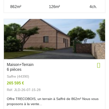
862m²
126m²
4ch.
Maison+Terrain
6 pièces
Saffre (44390)
265 595 €
Réf. JLD-26-07-15-28
Offre TRECOBOIS, un terrain à Saffré de 862m² Nous vous
proposons à la vente...