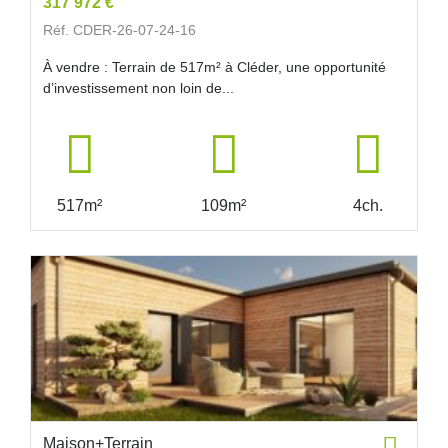
317 972 €
Réf. CDER-26-07-24-16
À vendre : Terrain de 517m² à Cléder, une opportunité
d’investissement non loin de...
517m²
109m²
4ch.
Maison+Terrain