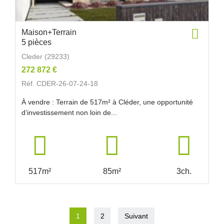
Maison+Terrain
5 pièces
Cleder (29233)
272 872 €
Réf. CDER-26-07-24-18
À vendre : Terrain de 517m² à Cléder, une opportunité
d’investissement non loin de...
517m²
85m²
3ch.
1
2
Suivant