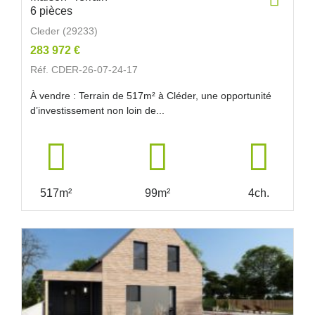
6 pièces
Cleder (29233)
283 972 €
Réf. CDER-26-07-24-17
À vendre : Terrain de 517m² à Cléder, une opportunité
d’investissement non loin de...
517m²
99m²
4ch.