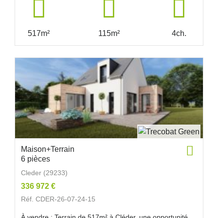
517m²
115m²
4ch.
Maison+Terrain
6 pièces
Cleder (29233)
336 972 €
Réf. CDER-26-07-24-15
À vendre : Terrain de 517m² à Cléder, une opportunité