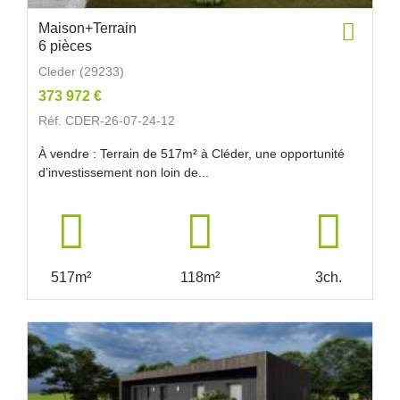
Maison+Terrain
6 pièces
Cleder (29233)
373 972 €
Réf. CDER-26-07-24-12
À vendre : Terrain de 517m² à Cléder, une opportunité
d’investissement non loin de...
517m²
118m²
3ch.