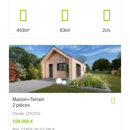
443m²
63m²
2ch.
Maison+Terrain
2 pièces
Cleder (29233)
159 000 €
Réf. CDER-26-07-08-9