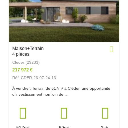
Maison+Terrain
4 pièces
Cleder (29233)
217 972 €
Réf. CDER-26-07-24-13
À vendre : Terrain de 517m² à Cléder, une opportunité
d’investissement non loin de...
517m²
69m²
2ch.